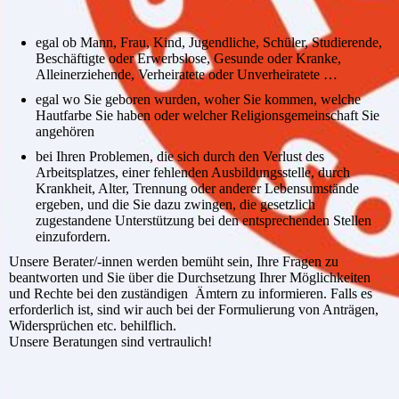
egal ob Mann, Frau, Kind, Jugendliche, Schüler, Studierende,
Beschäftigte oder Erwerbslose, Gesunde oder Kranke,
Alleinerziehende, Verheiratete oder Unverheiratete …
egal wo Sie geboren wurden, woher Sie kommen, welche
Hautfarbe Sie haben oder welcher Religionsgemeinschaft Sie
angehören
bei Ihren Problemen, die sich durch den Verlust des
Arbeitsplatzes, einer fehlenden Ausbildungsstelle, durch
Krankheit, Alter, Trennung oder anderer Lebensumstände
ergeben, und die Sie dazu zwingen, die gesetzlich
zugestandene Unterstützung bei den entsprechenden Stellen
einzufordern.
Unsere Berater/-innen werden bemüht sein, Ihre Fragen zu
beantworten und Sie über die Durchsetzung Ihrer Möglichkeiten
und Rechte bei den zuständigen Ämtern zu informieren. Falls es
erforderlich ist, sind wir auch bei der Formulierung von Anträgen,
Widersprüchen etc. behilflich.
Unsere Beratungen sind vertraulich!