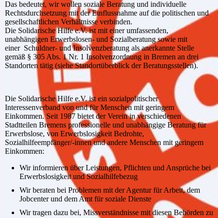
Das bedeutet, wir wollen soziale Beratung und individuelle
Rechtsdurchsetzung mit der Einflussnahme auf die politischen und
gesellschaftlichen Verhältnisse verbinden.
Die Solidarische Hilfe e.V. ist mit einer umfassenden,
unabhängigen Erwerbslosen- und Sozialberatung sowie mit
einer Schuldner- und Insolvenzberatung als anerkannte Stelle
gemäß § 305 Abs. 1 Nr. 1 Insolvenzordnung in Bremen an drei
Standorten tätig (siehe Standortüberblick der Beratungsstellen).
Die Solidarische Hilfe e.V. ist ein sozialpolitischer
Interessenverband von und für Menschen mit geringem
Einkommen. Seit 1987 bietet der Verein in verschiedenen
Stadtteilen Bremens professionelle und unabhängige Beratung für
Erwerbslose, von Erwerbslosigkeit Bedrohte,
Sozialhilfeempfänger/-innen und andere Menschen mit geringem
Einkommen:
Wir informieren über Leistungen, Pflichten und Ansprüche bei
Erwerbslosigkeit und Sozialhilfebezug
Wir beraten bei Problemen mit der Agentur für Arbeit, dem
Jobcenter und dem Amt für soziale Dienste
Wir tragen dazu bei, Missverständnisse mit diesen Behörden zu