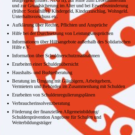
Bürgergeld (früher: ALG II), zur Hilfe zum Lebensunterhalt
und zur Grundsicherung im Alter und bei Erwerbsminderung
(früher: Sozialhilfe), Kindergeld, Kinderzuschlag, Wohngeld.
Unterhaltsvorschuss etc.
Aufklärung über Rechte, Pflichten und Ansprüche
Hilfe bei der Durchsetzung von Leistungsansprüchen
Informationen über Hilfsangebote außerhalb des Solidarischen
Hilfe e.V.
Information über Schuldnerschutzmaßnahmen
Erarbeiten einer Schuldenübersicht
Haushalts- und Budgetberatung
Beratung im Umgang mit Gläubigern, Arbeitgebern,
Vermietern und Behörden im Zusammenhang mit Schulden
Erarbeiten von Schuldenregulierungsplänen
Verbraucherinsolvenzberatung
Förderung der finanziellen Allgemeinbildung/
Schuldenprävention Angebote für Schulen und
Weiterbildungsträger