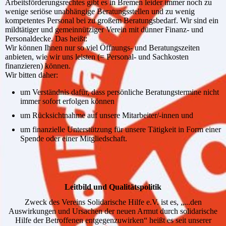
Arbeitsförderungsrechtes gibt es in Bremen leider immer noch zu
wenige seriöse unabhängige Beratungsstellen und zu wenig
kompetentes Personal bei zu großem Beratungsbedarf. Wir sind ein
mildtätiger und gemeinnütziger Verein mit dünner Finanz- und
Personaldecke. Das heißt:
Wir können Ihnen nur so viel Öffnungs- und Beratungszeiten
anbieten, wie wir uns leisten (= Personal- und Sachkosten
finanzieren) können.
Wir bitten daher:
um Verständnis dafür, dass persönliche Beratungstermine nicht
immer sofort erfolgen können
um Rücksichtnahme auf unsere Mitarbeiter/-innen und
um finanzielle Unterstützung für unsere Tätigkeit in Form einer
Spende oder einer Mitgliedschaft.
Leitbild und Qualitätspolitik
Zweck des Vereins Solidarische Hilfe e.V. ist es, „...den
Auswirkungen und Ursachen der neuen Armut durch solidarische
Hilfe der Betroffenen entgegenzuwirken“ heißt es seit unserer