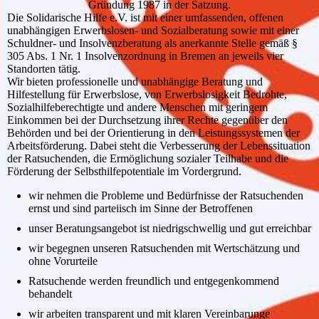
Gründung 1987 in der Satzung.
Die Solidarische Hilfe e.V. ist mit einer umfassenden, offenen
unabhängigen Erwerbslosen- und Sozialberatung sowie mit einer
Schuldner- und Insolvenzberatung als anerkannte Stelle gemäß §
305 Abs. 1 Nr. 1 Insolvenzordnung in Bremen an jeweils vier
Standorten tätig.
Wir bieten professionelle und unabhängige Beratung und
Hilfestellung für Erwerbslose, von Erwerbslosigkeit Bedrohte,
Sozialhilfeberechtigte und andere Menschen mit geringem
Einkommen bei der Durchsetzung ihrer Rechte gegenüber den
Behörden und bei der Orientierung in den Leistungssystemen der
Arbeitsförderung. Dabei steht die Verbesserung der Lebenssituation
der Ratsuchenden, die Ermöglichung sozialer Teilhabe und die
Förderung der Selbsthilfepotentiale im Vordergrund.
wir nehmen die Probleme und Bedürfnisse der Ratsuchenden
ernst und sind parteiisch im Sinne der Betroffenen
unser Beratungsangebot ist niedrigschwellig und gut erreichbar
wir begegnen unseren Ratsuchenden mit Wertschätzung und
ohne Vorurteile
Ratsuchende werden freundlich und entgegenkommend
behandelt
wir arbeiten transparent und mit klaren Vereinbarunge