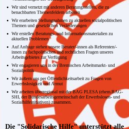
Wir sind vernetzt mit anderen Beratungsstellen, die zu
benachbarten Themenfeldern arbeiten
Wir erarbeiten Stellungnahmen zu aktuellen sozialpolitischen
Themen und gesetzlichen Veränderungen
Wir erstellen Beratungs- und Informationsmaterialien zu
aktuellen Problemen
Auf Anfrage stehen unsere Berater/-innen als Referenten/-
innen zu fachpolitischen und rechtlichen Fragen unseres
Arbeitsgebietes zur Verfügung
Wir engagieren uns in der Bremischen Arbeitsmarkt- und
Sozialpolitik
Wir äußern uns per Öffentlichkeitsarbeit zu Fragen von
Erwerbslosigkeit und Armut
Wir arbeiten überregional mit der BAG PLESA (ehem.BAG-
SHI, der Bundesarbeitsgemeinschaft der Erwerbslosen- und
Sozialhilfeinitiativen) zusammen.
Die "Solidarische Hilfe" unterstützt alle