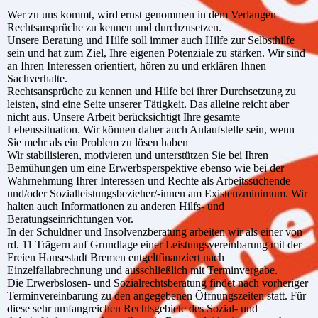
Wer zu uns kommt, wird ernst genommen in dem Verlangen
Rechtsansprüche zu kennen und durchzusetzen.
Unsere Beratung und Hilfe soll immer auch Hilfe zur Selbsthilfe
sein und hat zum Ziel, Ihre eigenen Potenziale zu stärken. Wir sind
an Ihren Interessen orientiert, hören zu und erklären Ihnen
Sachverhalte.
Rechtsansprüche zu kennen und Hilfe bei ihrer Durchsetzung zu
leisten, sind eine Seite unserer Tätigkeit. Das alleine reicht aber
nicht aus. Unsere Arbeit berücksichtigt Ihre gesamte
Lebenssituation. Wir können daher auch Anlaufstelle sein, wenn
Sie mehr als ein Problem zu lösen haben
Wir stabilisieren, motivieren und unterstützen Sie bei Ihren
Bemühungen um eine Erwerbsperspektive ebenso wie bei der
Wahrnehmung Ihrer Interessen und Rechte als Arbeitssuchende
und/oder Sozialleistungsbezieher/-innen am Existenzminimum. Wir
halten auch Informationen zu anderen Hilfs- und
Beratungseinrichtungen vor.
In der Schuldner und Insolvenzberatung arbeiten wir als einer von
rd. 11 Trägern auf Grundlage einer Leistungsvereinbarung mit der
Freien Hansestadt Bremen entgeltfinanziert nach
Einzelfallabrechnung und ausschließlich mit Terminvergabe.
Die Erwerbslosen- und Sozialrechtsberatung findet nach vorheriger
Terminvereinbarung zu den angegebenen Öffnungszeiten statt. Für
diese sehr umfangreichen Rechtsgebiete des Sozial- und