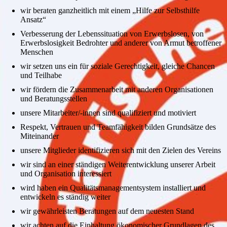
wir beraten ganzheitlich mit einem „Hilfe zur Selbsthilfe
Ansatz“
Verbesserung der Lebenssituation von Erwerbslosen, von
Erwerbslosigkeit Bedrohter und anderer von Armut betroffener
Menschen
wir setzen uns ein für soziale Gerechtigkeit, gleiche Chancen
und Teilhabe
wir fördern die Zusammenarbeit mit anderen Organisationen
und Beratungsstellen
unsere Mitarbeiter/-innen sind qualifiziert und motiviert
Respekt, Vertrauen und Teamfähigkeit bilden Grundsätze des
Miteinander
unsere Mitglieder identifizieren sich mit den Zielen des Vereins
wir sind an einer ständigen Weiterentwicklung unserer Arbeit
und Organisation interessiert
wird haben ein Qualitätsmanagementsystem installiert und
entwickeln es ständig weiter
wir gewährleisten Beratungen auf dem neuesten Stand
wir achten auf die Einhaltung ökonomischer Grundlagen des